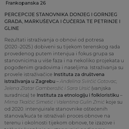
Frankopanska 26
PERCEPCIJE STANOVNIKA DONJEG I GORNJEG
GRADA,
MARKUŠEVCA I ČUČERJA TE PETRINJE I
GLINE
Rezultati istraživanja o obnovi od potresa
(2020.-2025.) dobiveni su tijekom terenskog rada
provedenog putem intervjua i fokus grupa sa
stanovnicima u više faza i na nekoliko projekata u
pogođenim gradovima i naseljima. Istraživanja su
provele istraživačice
Instituta za društvena
istraživanja u Zagrebu
–
Anđelina Svirčić Gotovac,
Jelena Zlatar Gamberožić i Sara Ursić
(vanjska
suradnica) te
Instituta za etnologiju i folkloristiku
–
Mirna Tkalčić Simetić i Valentina Gulin Zrnić
koje su
od 2020. intervjuirale stanovnike oštećenih
stanova/kuća te istraživali proces obnove na
terenu i okolnosti tijekom obnove, te izazove i