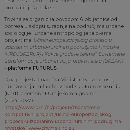
teškoće kroz koje su stanovnici godinama
prolazili i još prolaze.
Tribina se organizira povodom 6. obljetnice od
potresa u sklopu suradnje na područjima urbane
sociologije i urbane antropologije te dvama
projektima:
Učinci europeizacijskog procesa u
izabranim urbano-ruralnim područjima Hrvatske
(HREUURBRUR)
i
Kakve gradove želimo? Suvremene
transformacije urbanih vizija, praksi i etika (URBAN)
–
platforma FUTURUS.
Oba projekta financira Ministarstvo znanosti,
obrazovanja i mladih uz podršku Europske unije
(NextGenerationEU) tijekom 4 godine
(2024.-2027.)
https://www.idi.hr/hr/projekti/znanstveno-
kompetitivni-projekti/ucinci-europeizacijskog-
procesa-u-izabranim-urbano-ruralnim-podrucjima-
hrvatske
i
www.citymaking.eu