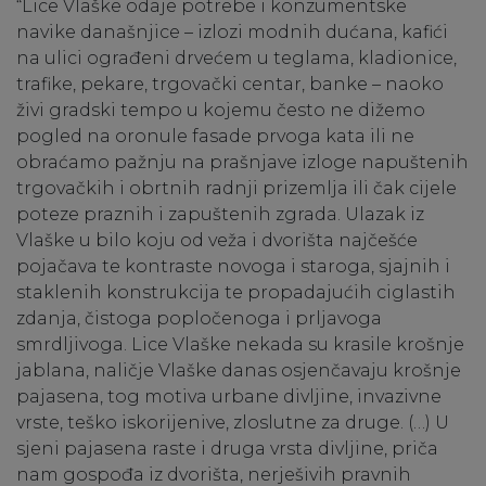
“Lice Vlaške odaje potrebe i konzumentske
navike današnjice – izlozi modnih dućana, kafići
na ulici ograđeni drvećem u teglama, kladionice,
trafike, pekare, trgovački centar, banke – naoko
živi gradski tempo u kojemu često ne dižemo
pogled na oronule fasade prvoga kata ili ne
obraćamo pažnju na prašnjave izloge napuštenih
trgovačkih i obrtnih radnji prizemlja ili čak cijele
poteze praznih i zapuštenih zgrada. Ulazak iz
Vlaške u bilo koju od veža i dvorišta najčešće
pojačava te kontraste novoga i staroga, sjajnih i
staklenih konstrukcija te propadajućih ciglastih
zdanja, čistoga popločenoga i prljavoga
smrdljivoga. Lice Vlaške nekada su krasile krošnje
jablana, naličje Vlaške danas osjenčavaju krošnje
pajasena, tog motiva urbane divljine, invazivne
vrste, teško iskorijenive, zloslutne za druge. (…) U
sjeni pajasena raste i druga vrsta divljine, priča
nam gospođa iz dvorišta, nerješivih pravnih