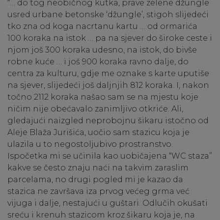
“… do tog neobičnog kutka, prave zelene džungle
usred urbane betonske ‘džungle’, stigoh slijedeći
tko zna od koga nacrtanu kartu … od ormarića
100 koraka na istok … pa na sjever do široke ceste i
njom još 300 koraka udesno, na istok, do bivše
robne kuće … i još 900 koraka ravno dalje, do
centra za kulturu, gdje me oznake s karte uputiše
na sjever, slijedeći još daljnjih 812 koraka. I, nakon
točno 2112 koraka našao sam se na mjestu koje
ničim nije obećavalo zanimljivo otkriće. Ali,
gledajući naizgled neprobojnu šikaru istočno od
Aleje Blaža Jurišića, uočio sam stazicu koja je
ulazila u to negostoljubivo prostranstvo.
Ispočetka mi se učinila kao uobičajena “WC staza”
kakve se često znaju naći na takvim zaraslim
parcelama, no drugi pogled mi je kazao da
stazica ne završava iza prvog većeg grma već
vijuga i dalje, nestajući u guštari. Odlučih okušati
sreću i krenuh stazicom kroz šikaru koja je, na