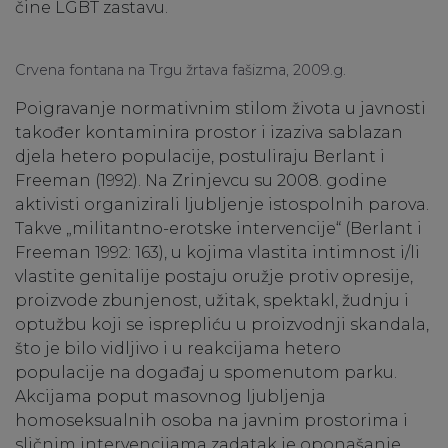
čine LGBT zastavu.
Crvena fontana na Trgu žrtava fašizma, 2009.g.
Poigravanje normativnim stilom života u javnosti
također kontaminira prostor i izaziva sablazan
djela hetero populacije, postuliraju Berlant i
Freeman (1992). Na Zrinjevcu su 2008. godine
aktivisti organizirali ljubljenje istospolnih parova.
Takve „militantno-erotske intervencije“ (Berlant i
Freeman 1992: 163), u kojima vlastita intimnost i/li
vlastite genitalije postaju oružje protiv opresije,
proizvode zbunjenost, užitak, spektakl, žudnju i
optužbu koji se isprepliću u proizvodnji skandala,
što je bilo vidljivo i u reakcijama hetero
populacije na događaj u spomenutom parku.
Akcijama poput masovnog ljubljenja
homoseksualnih osoba na javnim prostorima i
sličnim intervencijama zadatak je oponašanje