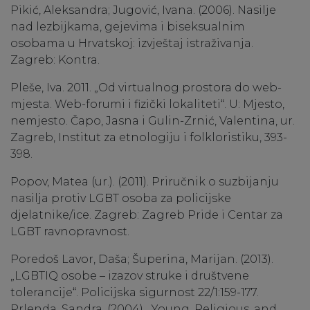
Pikić, Aleksandra; Jugović, Ivana. (2006). Nasilje
nad lezbijkama, gejevima i biseksualnim
osobama u Hrvatskoj: izvještaj istraživanja.
Zagreb: Kontra.
Pleše, Iva. 2011. „Od virtualnog prostora do web-
mjesta. Web-forumi i fizički lokaliteti“. U: Mjesto,
nemjesto. Čapo, Jasna i Gulin-Zrnić, Valentina, ur.
Zagreb, Institut za etnologiju i folkloristiku, 393-
398.
Popov, Matea (ur.). (2011). Priručnik o suzbijanju
nasilja protiv LGBT osoba za policijske
djelatnike/ice. Zagreb: Zagreb Pride i Centar za
LGBT ravnopravnost.
Poredoš Lavor, Daša; Šuperina, Marijan. (2013).
„LGBTIQ osobe – izazov struke i društvene
tolerancije“. Policijska sigurnost 22/1:159-177.
Prlenda, Sandra. (2004). „Young, Religious, and