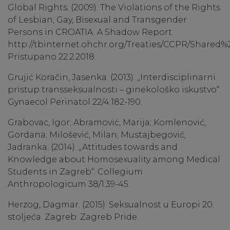
Global Rights. (2009). The Violations of the Rights
of Lesbian, Gay, Bisexual and Transgender
Persons in CROATIA. A Shadow Report.
http://tbinternet.ohchr.org/Treaties/CCPR/Shar
Pristupano 22.2.2018.
Grujić Koračin, Jasenka. (2013). „Interdisciplinarni
pristup transseksualnosti – ginekološko iskustvo“.
Gynaecol Perinatol 22/4:182-190.
Grabovac, Igor; Abramović, Marija; Komlenović,
Gordana; Milošević, Milan; Mustajbegović,
Jadranka. (2014). „Attitudes towards and
Knowledge about Homosexuality among Medical
Students in Zagreb“. Collegium
Anthropologicum 38/1:39-45.
Herzog, Dagmar. (2015). Seksualnost u Europi 20.
stoljeća. Zagreb: Zagreb Pride.