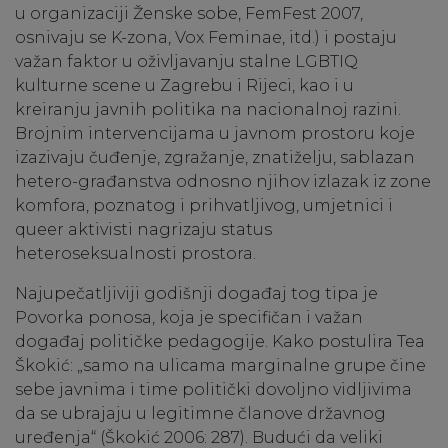
u organizaciji Ženske sobe, FemFest 2007,
osnivaju se K-zona, Vox Feminae, itd.) i postaju
važan faktor u oživljavanju stalne LGBTIQ
kulturne scene u Zagrebu i Rijeci, kao i u
kreiranju javnih politika na nacionalnoj razini.
Brojnim intervencijama u javnom prostoru koje
izazivaju čuđenje, zgražanje, znatiželju, sablazan
hetero-građanstva odnosno njihov izlazak iz zone
komfora, poznatog i prihvatljivog, umjetnici i
queer aktivisti nagrizaju status
heteroseksualnosti prostora.
Najupečatljiviji godišnji događaj tog tipa je
Povorka ponosa, koja je specifičan i važan
događaj političke pedagogije. Kako postulira Tea
Škokić: „samo na ulicama marginalne grupe čine
sebe javnima i time politički dovoljno vidljivima
da se ubrajaju u legitimne članove državnog
uređenja“ (Škokić 2006: 287). Budući da veliki