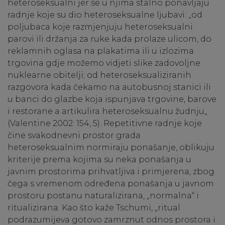
heteroseksualni jer se u njima stalno ponavljaju
radnje koje su dio heteroseksualne ljubavi: „od
poljubaca koje razmjenjuju heteroseksualni
parovi ili držanja za ruke kada prolaze ulicom, do
reklamnih oglasa na plakatima ili u izlozima
trgovina gdje možemo vidjeti slike zadovoljne
nuklearne obitelji; od heteroseksualiziranih
razgovora kada čekamo na autobusnoj stanici ili
u banci do glazbe koja ispunjava trgovine, barove
i restorane a artikulira heteroseksualnu žudnju„
(Valentine 2002: 154, 5). Repetitivne radnje koje
čine svakodnevni prostor grada
heteroseksualnim normiraju ponašanje, oblikuju
kriterije prema kojima su neka ponašanja u
javnim prostorima prihvatljiva i primjerena, zbog
čega s vremenom određena ponašanja u javnom
prostoru postanu naturalizirana, „normalna“ i
ritualizirana. Kao što kaže Tschumi, „ritual
podrazumijeva gotovo zamrznut odnos prostora i