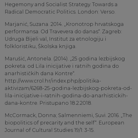
Hegemony and Socialist Strategy. Towards a
Radical Democratic Politics. London: Verso.
Marjanić, Suzana. 2014. „Kronotrop hrvatskoga
performansa. Od Travevera do danas“. Zagreb:
Udruga Bijeli val, Institut za etnologiju i
folkloristiku, Školska knjiga.
Marušić, Antonela. (2014). „25 godina lezbijskog
pokreta: od Lila inicijative i ratnih godina do
anarhističkih dana Kontre“.
http://www.crol.hr/index.php/politika-
aktivizam/6268-25-godina-lezbijskog-pokreta-od-
lila-inicijative-i-ratnih-godina-do-anarhistickih-
dana-kontre. Pristupano 18.2.2018.
McCormack, Donna; Salmenniemi, Suvi. 2016. „The
biopolitics of precarity and the self“. European
Journal of Cultural Studies 19/1: 3-15.