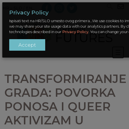
HR – SLO
/
EN
Privacy Policy
Ispisati text na HR/SLO umesto ovog primera…We use cookies to imp
we may share your site usage data with our analytics partners. By cl
technologies described in our
Privacy Policy
. You can change your 
Accept
TRANSFORMIRANJE
GRADA: POVORKA
PONOSA I QUEER
AKTIVIZAM U