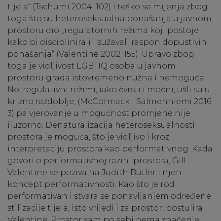
tijela“ (Tschumi 2004: 102) i teško se mijenja zbog
toga što su heteroseksualna ponašanja u javnom
prostoru dio „regulatornih režima koji postoje
kako bi disciplinirali i sužavali raspon dopustivih
ponašanja“ (Valentine 2002: 155). Upravo zbog
toga je vidljivost LGBTIQ osoba u javnom
prostoru grada istovremeno nužna i nemoguća.
No, regulativni režimi, iako čvrsti i moćni, ušli su u
krizno razdoblje, (McCormack i Salmenniemi 2016:
3) pa vjerovanje u mogućnost promjene nije
iluzorno. Denaturalizacija heteroseksualnosti
prostora je moguća, što je vidljivo i kroz
interpretaciju prostora kao performativnog. Kada
govori o performativnoj razini prostora, Gill
Valentine se poziva na Judith Butler i njen
koncept performativnosti. Kao što je rod
performativan i stvara se ponavljanjem određene
stilizacije tijela, isto vrijedi i za prostor, postulira
Valentine. Prostor sam po sebi nema značenje,