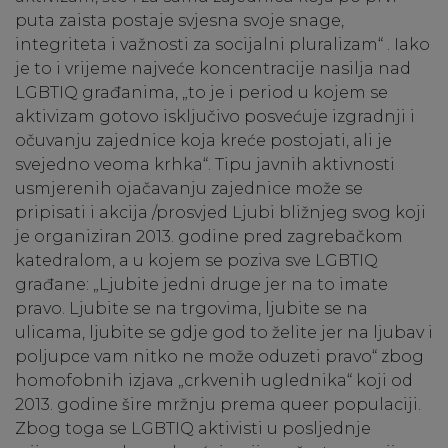
puta zaista postaje svjesna svoje snage,
integriteta i važnosti za socijalni pluralizam“ . Iako
je to i vrijeme najveće koncentracije nasilja nad
LGBTIQ građanima, „to je i period u kojem se
aktivizam gotovo isključivo posvećuje izgradnji i
očuvanju zajednice koja kreće postojati, ali je
svejedno veoma krhka“. Tipu javnih aktivnosti
usmjerenih ojačavanju zajednice može se
pripisati i akcija /prosvjed Ljubi bližnjeg svog koji
je organiziran 2013. godine pred zagrebačkom
katedralom, a u kojem se poziva sve LGBTIQ
građane: „Ljubite jedni druge jer na to imate
pravo. Ljubite se na trgovima, ljubite se na
ulicama, ljubite se gdje god to želite jer na ljubav i
poljupce vam nitko ne može oduzeti pravo“ zbog
homofobnih izjava „crkvenih uglednika“ koji od
2013. godine šire mržnju prema queer populaciji.
Zbog toga se LGBTIQ aktivisti u posljednje