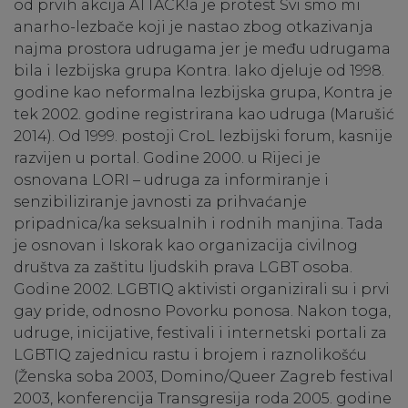
od prvih akcija ATTACK!a je protest Svi smo mi
anarho-lezbače koji je nastao zbog otkazivanja
najma prostora udrugama jer je među udrugama
bila i lezbijska grupa Kontra. Iako djeluje od 1998.
godine kao neformalna lezbijska grupa, Kontra je
tek 2002. godine registrirana kao udruga (Marušić
2014). Od 1999. postoji CroL lezbijski forum, kasnije
razvijen u portal. Godine 2000. u Rijeci je
osnovana LORI – udruga za informiranje i
senzibiliziranje javnosti za prihvaćanje
pripadnica/ka seksualnih i rodnih manjina. Tada
je osnovan i Iskorak kao organizacija civilnog
društva za zaštitu ljudskih prava LGBT osoba.
Godine 2002. LGBTIQ aktivisti organizirali su i prvi
gay pride, odnosno Povorku ponosa. Nakon toga,
udruge, inicijative, festivali i internetski portali za
LGBTIQ zajednicu rastu i brojem i raznolikošću
(Ženska soba 2003, Domino/Queer Zagreb festival
2003, konferencija Transgresija roda 2005. godine