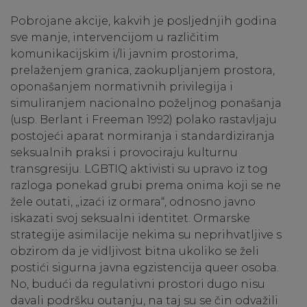
Pobrojane akcije, kakvih je posljednjih godina
sve manje, intervencijom u različitim
komunikacijskim i/li javnim prostorima,
prelaženjem granica, zaokupljanjem prostora,
oponašanjem normativnih privilegija i
simuliranjem nacionalno poželjnog ponašanja
(usp. Berlant i Freeman 1992) polako rastavljaju
postojeći aparat normiranja i standardiziranja
seksualnih praksi i provociraju kulturnu
transgresiju. LGBTIQ aktivisti su upravo iz tog
razloga ponekad grubi prema onima koji se ne
žele outati, „izaći iz ormara“, odnosno javno
iskazati svoj seksualni identitet. Ormarske
strategije asimilacije nekima su neprihvatljive s
obzirom da je vidljivost bitna ukoliko se želi
postići sigurna javna egzistencija queer osoba.
No, budući da regulativni prostori dugo nisu
davali podršku outanju, na taj su se čin odvažili