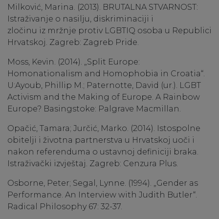
Milković, Marina. (2013). BRUTALNA STVARNOST:
Istraživanje o nasilju, diskriminaciji i
zločinu iz mržnje protiv LGBTIQ osoba u Republici
Hrvatskoj. Zagreb: Zagreb Pride.
Moss, Kevin. (2014). „Split Europe:
Homonationalism and Homophobia in Croatia“.
U:Ayoub, Phillip M.; Paternotte, David (ur.). LGBT
Activism and the Making of Europe. A Rainbow
Europe? Basingstoke: Palgrave Macmillan.
Opačić, Tamara; Jurčić, Marko. (2014). Istospolne
obitelji i životna partnerstva u Hrvatskoj uoči i
nakon referenduma o ustavnoj definiciji braka.
Istraživački izvještaj. Zagreb: Cenzura Plus.
Osborne, Peter; Segal, Lynne. (1994). „Gender as
Performance. An Interview with Judith Butler“.
Radical Philosophy 67: 32-37.