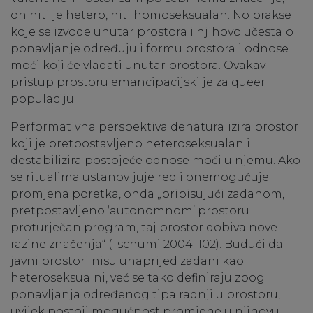
on niti je hetero, niti homoseksualan. No prakse
koje se izvode unutar prostora i njihovo učestalo
ponavljanje određuju i formu prostora i odnose
moći koji će vladati unutar prostora. Ovakav
pristup prostoru emancipacijski je za queer
populaciju.
Performativna perspektiva denaturalizira prostor
koji je pretpostavljeno heteroseksualan i
destabilizira postojeće odnose moći u njemu. Ako
se ritualima ustanovljuje red i onemogućuje
promjena poretka, onda „pripisujući zadanom,
pretpostavljeno ‘autonomnom’ prostoru
proturječan program, taj prostor dobiva nove
razine značenja“ (Tschumi 2004: 102). Budući da
javni prostori nisu unaprijed zadani kao
heteroseksualni, već se tako definiraju zbog
ponavljanja određenog tipa radnji u prostoru,
uvijek postoji mogućnost promjene u njihovu