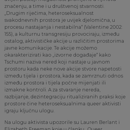
značenju, a time i u društvenoj stvarnosti.
„Drugim riječima, heteroseksualnost
svakodnevnih prostora je uvijek djelomična, u
procesu nastajanja i nestabilna“ (Valentine 2002:
155), a kulturnu transgresiju provociraju, između
ostalog, aktivističke akcije u različitim prostorima
javne komunikacije. Te akcije možemo
okarakterizirati kao „izvorne događaje“ kako
Tschumi naziva nered koji nastaje u javnom
prostoru kada neke nove akcije stvore napetosti
između tijela i prostora, kada se zamrznuti odnos
između prostora i tijela počne mijenjati ili
izmakne kontroli. A za stvaranje nereda,
razbijanje, dezintegraciju ritualiziranih praksi koje
prostore čine heteroseksualnima queer aktivisti
igraju ključnu ulogu.
Na ulogu aktivista upozorile su Lauren Berlant i
Elizabeth Freeman koje u članku „Queer