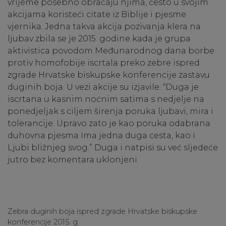
vrijeme posebno obraćaju njima, često u svojim
akcijama koristeći citate iz Biblije i pjesme
vjernika. Jedna takva akcija pozivanja klera na
ljubav zbila se je 2015. godine kada je grupa
aktivistica povodom Međunarodnog dana borbe
protiv homofobije iscrtala preko zebre ispred
zgrade Hrvatske biskupske konferencije zastavu
duginih boja. U vezi akcije su izjavile: “Duga je
iscrtana u kasnim noćnim satima s nedjelje na
ponedjeljak s ciljem širenja poruka ljubavi, mira i
tolerancije. Upravo zato je kao poruka odabrana
duhovna pjesma Ima jedna duga cesta, kao i
Ljubi bližnjeg svog.” Duga i natpisi su već sljedeće
jutro bez komentara uklonjeni.
Zebra duginih boja ispred zgrade Hrvatske biskupske
konferencije 2015. g.