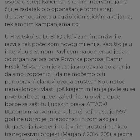
osoba u strejt kafićima i sličnim intervencijama
čiji je zadatak bio oponašanje formi strejt
društvenog života u egzibicionističkim akcijama,
reklamnim kampanjama itd.
U Hrvatskoj se LGBTIQ aktivizam intenzivnije
razvija tek početkom novog milenija. Kao što je u
intervjuu s Ivanom Pavlićem napomenuo jedan
od organizatora prve Povorke ponosa, Damir
Hršak: “Bivša nam je vlast jasno davala do znanja
da smo izopćenici i da ne možemo biti
punopravni članovi ovoga društva.“ No unatoč
nenaklonosti vlasti, još krajem milenija javile su se
prve borbe za queer zajednicu u okviru opće
borbe za zaštitu ljudskih prava. ATTACK!
(Autonomna tvornica kulture) koji nastaje 1997.
godine ubrzo je „prepoznat i nizom akcija i
događanja izvedenih u javnim prostorima“ kao
transgresivni projekt (Marjanić 2014: 205), a jedna