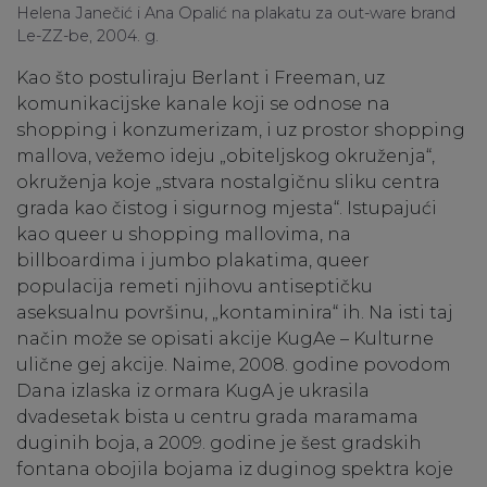
Helena Janečić i Ana Opalić na plakatu za out-ware brand
Le-ZZ-be, 2004. g.
Kao što postuliraju Berlant i Freeman, uz
komunikacijske kanale koji se odnose na
shopping i konzumerizam, i uz prostor shopping
mallova, vežemo ideju „obiteljskog okruženja“,
okruženja koje „stvara nostalgičnu sliku centra
grada kao čistog i sigurnog mjesta“. Istupajući
kao queer u shopping mallovima, na
billboardima i jumbo plakatima, queer
populacija remeti njihovu antiseptičku
aseksualnu površinu, „kontaminira“ ih. Na isti taj
način može se opisati akcije KugAe – Kulturne
ulične gej akcije. Naime, 2008. godine povodom
Dana izlaska iz ormara KugA je ukrasila
dvadesetak bista u centru grada maramama
duginih boja, a 2009. godine je šest gradskih
fontana obojila bojama iz duginog spektra koje