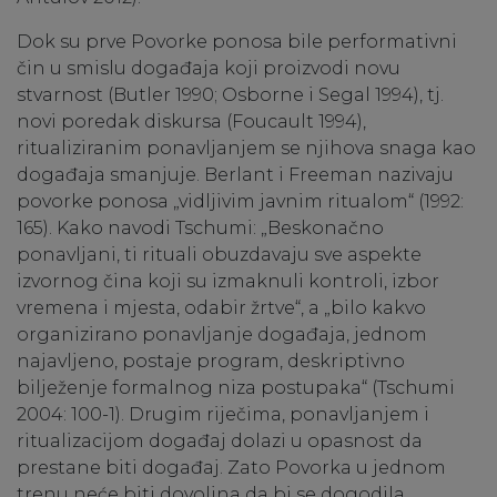
Dok su prve Povorke ponosa bile performativni
čin u smislu događaja koji proizvodi novu
stvarnost (Butler 1990; Osborne i Segal 1994), tj.
novi poredak diskursa (Foucault 1994),
ritualiziranim ponavljanjem se njihova snaga kao
događaja smanjuje. Berlant i Freeman nazivaju
povorke ponosa „vidljivim javnim ritualom“ (1992:
165). Kako navodi Tschumi: „Beskonačno
ponavljani, ti rituali obuzdavaju sve aspekte
izvornog čina koji su izmaknuli kontroli, izbor
vremena i mjesta, odabir žrtve“, a „bilo kakvo
organizirano ponavljanje događaja, jednom
najavljeno, postaje program, deskriptivno
bilježenje formalnog niza postupaka“ (Tschumi
2004: 100-1). Drugim riječima, ponavljanjem i
ritualizacijom događaj dolazi u opasnost da
prestane biti događaj. Zato Povorka u jednom
trenu neće biti dovoljna da bi se dogodila