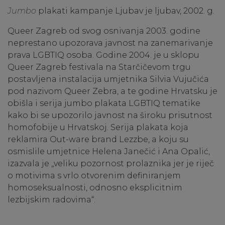
Jumbo
plakati kampanje Ljubav je ljubav, 2002. g.
Queer Zagreb od svog osnivanja 2003. godine
neprestano upozorava javnost na zanemarivanje
prava LGBTIQ osoba. Godine 2004. je u sklopu
Queer Zagreb festivala na Starčičevom trgu
postavljena instalacija umjetnika Silvia Vujučića
pod nazivom Queer Zebra, a te godine Hrvatsku je
obišla i serija jumbo plakata LGBTIQ tematike
kako bi se upozorilo javnost na široku prisutnost
homofobije u Hrvatskoj. Serija plakata koja
reklamira Out-ware brand Lezzbe, a koju su
osmislile umjetnice Helena Janečić i Ana Opalić,
izazvala je „veliku pozornost prolaznika jer je riječ
o motivima s vrlo otvorenim definiranjem
homoseksualnosti, odnosno eksplicitnim
lezbijskim radovima“.