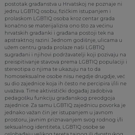
postotak građanstva u Hrvatskoj ne poznaje ni
jednu LGBTIQ osobu, fizičkim istupanjem i
prolaskom LGBTIQ osoba kroz centar grada
konačno se materijalizira ono što za većinu
hrvatskih građanki i građana postoji tek na
apstraktnoj razini. Jednom godišnje, ulicama u
užem centru grada prolaze naši LGBTIQ
sugrađani i njihovi podržavatelji koji pozivaju na
preispitivanje stavova prema LGBTIQ populaciji i
stereotipa o njima te ukazuju na to da
homoseksualne osobe nisu negdje drugdje, već
su dio zajednice koja ih često ne percipira i/ili ne
uvažava. Time aktivistički događaj zadobiva
pedagošku funkciju građanskog preodgoja
zajednice. Za samu LGBTIQ zajednicu povorka je
jednako važan čin jer istupanjem u javnom
prostoru, javnim priznavanjem svog rodnog i/li
seksualnog identiteta, LGBTIQ osobe se
oslobađaju velikog tereta tajnog ili dvostrukog