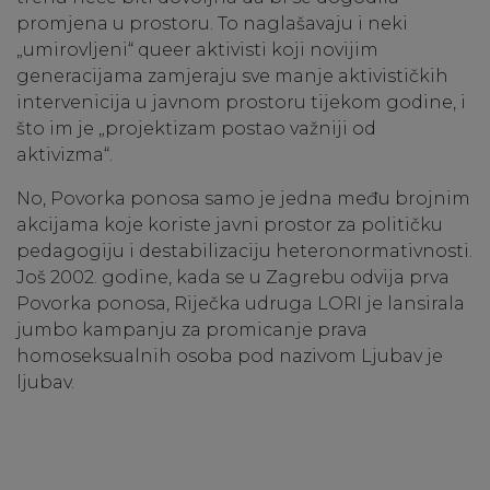
promjena u prostoru. To naglašavaju i neki
„umirovljeni“ queer aktivisti koji novijim
generacijama zamjeraju sve manje aktivističkih
intervenicija u javnom prostoru tijekom godine, i
što im je „projektizam postao važniji od
aktivizma“.
No, Povorka ponosa samo je jedna među brojnim
akcijama koje koriste javni prostor za političku
pedagogiju i destabilizaciju heteronormativnosti.
Još 2002. godine, kada se u Zagrebu odvija prva
Povorka ponosa, Riječka udruga LORI je lansirala
jumbo kampanju za promicanje prava
homoseksualnih osoba pod nazivom Ljubav je
ljubav.