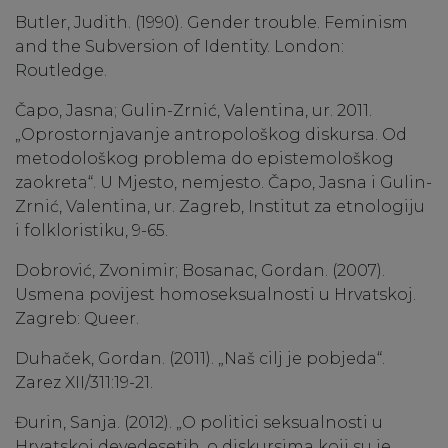
Butler, Judith. (1990). Gender trouble. Feminism
and the Subversion of Identity. London:
Routledge.
Čapo, Jasna; Gulin-Zrnić, Valentina, ur. 2011.
„Oprostornjavanje antropološkog diskursa. Od
metodološkog problema do epistemološkog
zaokreta“. U Mjesto, nemjesto. Čapo, Jasna i Gulin-
Zrnić, Valentina, ur. Zagreb, Institut za etnologiju
i folkloristiku, 9-65.
Dobrović, Zvonimir; Bosanac, Gordan. (2007).
Usmena povijest homoseksualnosti u Hrvatskoj.
Zagreb: Queer.
Duhaček, Gordan. (2011). „Naš cilj je pobjeda“.
Zarez XII/311:19-21.
Đurin, Sanja. (2012). „O politici seksualnosti u
Hrvatskoj devedesetih, o diskursima koji su je