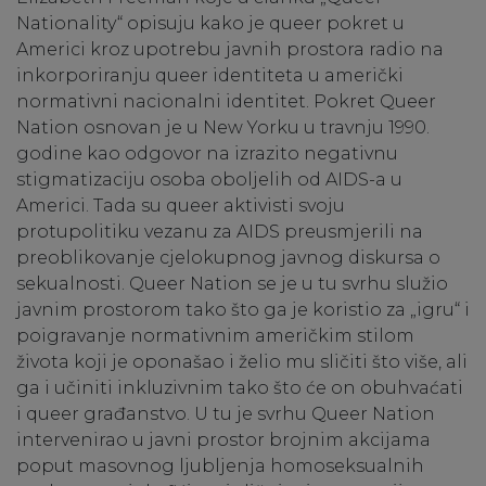
Nationality“ opisuju kako je queer pokret u
Americi kroz upotrebu javnih prostora radio na
inkorporiranju queer identiteta u američki
normativni nacionalni identitet. Pokret Queer
Nation osnovan je u New Yorku u travnju 1990.
godine kao odgovor na izrazito negativnu
stigmatizaciju osoba oboljelih od AIDS-a u
Americi. Tada su queer aktivisti svoju
protupolitiku vezanu za AIDS preusmjerili na
preoblikovanje cjelokupnog javnog diskursa o
sekualnosti. Queer Nation se je u tu svrhu služio
javnim prostorom tako što ga je koristio za „igru“ i
poigravanje normativnim američkim stilom
života koji je oponašao i želio mu sličiti što više, ali
ga i učiniti inkluzivnim tako što će on obuhvaćati
i queer građanstvo. U tu je svrhu Queer Nation
intervenirao u javni prostor brojnim akcijama
poput masovnog ljubljenja homoseksualnih