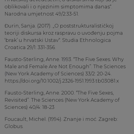
oblikovali i o njezinim simptomima danas“.
Narodna umjetnost 49/2:33-51.
Đurin, Sanja. (2017). „O poststrukturalističkoj
teoriji diskursa kroz raspravu o uvođenju pojma
‘brak’ u hrvatski Ustav“. Studia Ethnologica
Croatica 29/1: 331-356.
Fausto-Sterling, Anne. 1993. “The Five Sexes. Why
Male and Female Are Not Enough”. The Sciences
(New York Academy of Sciences) 33/2: 20-24.
https://doi.org/10.1002/j.2326-1951.1993.tb03081.x
Fausto-Sterling, Anne. 2000. “The Five Sexes,
Revisited”. The Sciences (New York Academy of
Sciences) 40/4: 18-23
Foucault, Michel. (1994). Znanje i moć. Zagreb:
Globus.