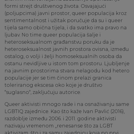
formi strejt društvenog života. Osvajajući
(poljupcima) javni prostor, queer populacija kroz
sentimentalnost i užitak poručuje da su i queer
tijela samo obična tijela, i da svatko ima pravo na
ljubav. No time queer populacija šalje i
heteroseksualnom građanstvu poruku da je
heteroseksualnost javnih prostora ovisna, između
ostalog, o volji i želji homoseksualnih osoba da
ostanu nevidljive u istom tom prostoru. Ljubljenje
na javnim prostorima stvara nelagodu kod hetero
populacije jer se tim činom prelazi granica
toleriranog ekscesa oko koje je društvo
“suglasno“, zaključuju autorice.
Queer aktivisti mnogo rade i na osnaživanju same
LGBTIQ zajednice. Kao što kaže Ivan Pavlić (2016),
razdoblje između 2006. i 2011. godine aktivisti
nazivaju vremenom „renesanse što za LGBT
aktivizam, što i za samu zajednicu koja po prvi