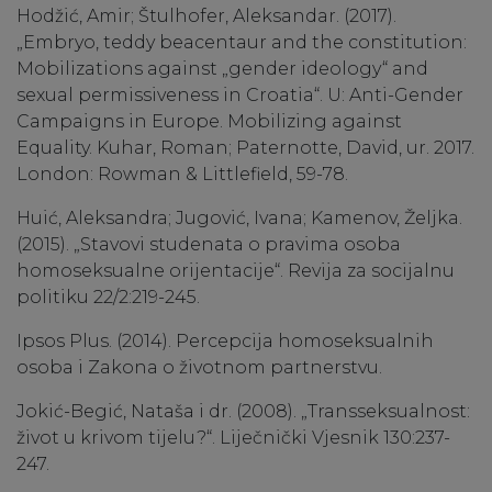
Hodžić, Amir; Štulhofer, Aleksandar. (2017).
„Embryo, teddy beacentaur and the constitution:
Mobilizations against „gender ideology“ and
sexual permissiveness in Croatia“. U: Anti-Gender
Campaigns in Europe. Mobilizing against
Equality. Kuhar, Roman; Paternotte, David, ur. 2017.
London: Rowman & Littlefield, 59-78.
Huić, Aleksandra; Jugović, Ivana; Kamenov, Željka.
(2015). „Stavovi studenata o pravima osoba
homoseksualne orijentacije“. Revija za socijalnu
politiku 22/2:219-245.
Ipsos Plus. (2014). Percepcija homoseksualnih
osoba i Zakona o životnom partnerstvu.
Jokić-Begić, Nataša i dr. (2008). „Transseksualnost:
život u krivom tijelu?“. Liječnički Vjesnik 130:237-
247.