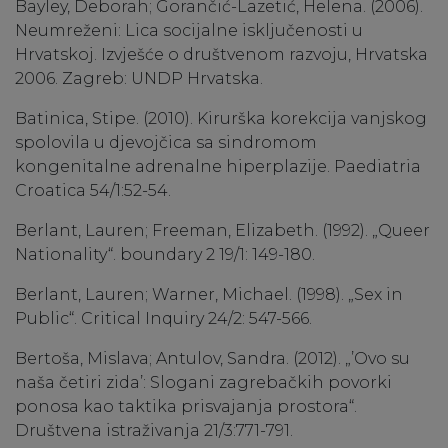
Bayley, Deborah; Gorančić-Lazetić, Helena. (2006).
Neumreženi: Lica socijalne isključenosti u
Hrvatskoj. Izvješće o društvenom razvoju, Hrvatska
2006. Zagreb: UNDP Hrvatska.
Batinica, Stipe. (2010). Kirurška korekcija vanjskog
spolovila u djevojčica sa sindromom
kongenitalne adrenalne hiperplazije. Paediatria
Croatica 54/1:52-54.
Berlant, Lauren; Freeman, Elizabeth. (1992). „Queer
Nationality“. boundary 2 19/1: 149-180.
Berlant, Lauren; Warner, Michael. (1998). „Sex in
Public“. Critical Inquiry 24/2: 547-566.
Bertoša, Mislava; Antulov, Sandra. (2012). „’Ovo su
naša četiri zida’: Slogani zagrebačkih povorki
ponosa kao taktika prisvajanja prostora“.
Društvena istraživanja 21/3:771-791.