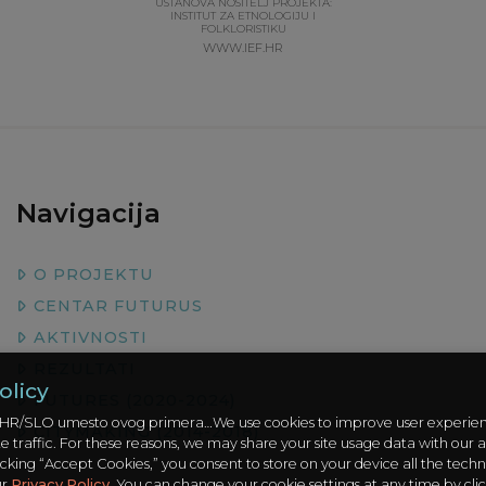
USTANOVA NOSITELJ PROJEKTA:
INSTITUT ZA ETNOLOGIJU I
FOLKLORISTIKU
WWW.IEF.HR
Navigacija
O PROJEKTU
CENTAR FUTURUS
AKTIVNOSTI
REZULTATI
olicy
FUTURES (2020-2024)
na HR/SLO umesto ovog primera…We use cookies to improve user experie
CITYMAKING (2014-2018)
 traffic. For these reasons, we may share your site usage data with our a
icking “Accept Cookies,” you consent to store on your device all the techn
ur
Privacy Policy
. You can change your cookie settings at any time by cli