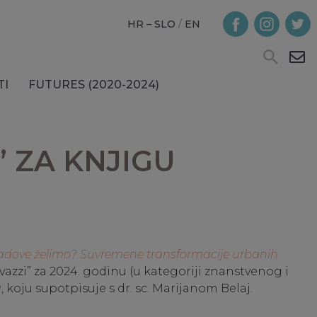
HR – SLO
/
EN
TI
FUTURES (2020-2024)
 ZA KNJIGU
adove želimo? Suvremene transformacije urbanih
vazzi” za 2024. godinu (u kategoriji znanstvenog i
a
, koju supotpisuje s dr. sc. Marijanom Belaj.