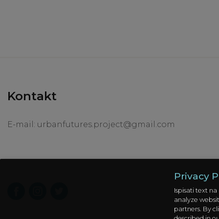
Kontakt
E-mail:
urbanfutures.project@gmail.com
Privacy P
Ispisati text 
analyze website
partners. By cl
described in o