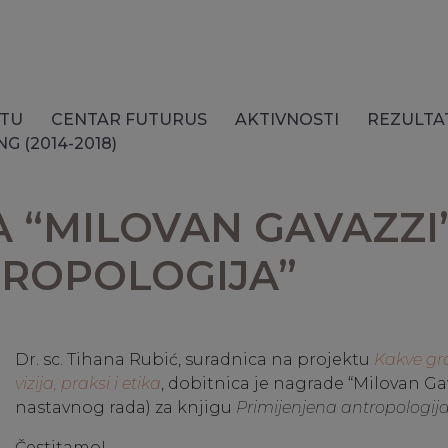
KTU
CENTAR FUTURUS
AKTIVNOSTI
REZULTA
G (2014-2018)
 “MILOVAN GAVAZZI”
TROPOLOGIJA”
Dr. sc. Tihana Rubić, suradnica na projektu
Kakve gr
vizija, praksi i etika
, dobitnica je nagrade “Milovan Ga
nastavnog rada) za knjigu
Primijenjena antropologij
Čestitamo!