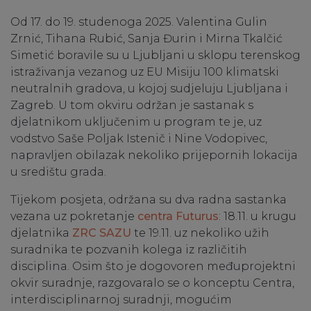
Od 17. do 19. studenoga 2025. Valentina Gulin
Zrnić, Tihana Rubić, Sanja Đurin i Mirna Tkalčić
Simetić boravile su u Ljubljani u sklopu terenskog
istraživanja vezanog uz EU Misiju 100 klimatski
neutralnih gradova, u kojoj sudjeluju Ljubljana i
Zagreb. U tom okviru održan je sastanak s
djelatnikom uključenim u program te je, uz
vodstvo Saše Poljak Istenič i Nine Vodopivec,
napravljen obilazak nekoliko prijepornih lokacija
u središtu grada.
Tijekom posjeta, održana su dva radna sastanka
vezana uz pokretanje
centra Futurus
: 18.11. u krugu
djelatnika
ZRC SAZU
te 19.11. uz nekoliko užih
suradnika te pozvanih kolega iz različitih
disciplina. Osim što je dogovoren međuprojektni
okvir suradnje, razgovaralo se o konceptu Centra,
interdisciplinarnoj suradnji, mogućim