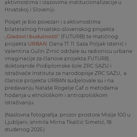
aktivnostima i izazovima institucionalizacije u
Hrvatskoj i Sloveniji.
Posjet je bio povezan i s aktivnostima
bilateralnog hrvatsko-slovenskog projekta
„Gradovi i budućnosti”
(FUTURB) te matičnog
projekta
URBAN
. Dana 17. 11. Saša Poljak Istenič i
Valentina Gulin Zrnić održale su radionicu urbane
imaginacije za članove projekta FUTURB,
doktorande Podiplomske šole ZRC SAZU i
istraživače Instituta za narodopisje ZRC SAZU, a
članice projekta URBAN sudjelovale su i na
predavanju Nataše Rogelje Caf o metodama
hodanja u etnološkom i antropološkom
istraživanju.
(Naslovna fotografija: prozor prostora Misije 100 u
Ljubljani, snimila Mirna Tkalčić Simetić, 18.
studenog 2025.)