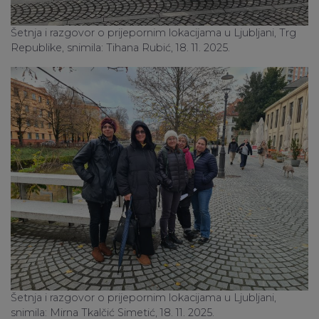
Šetnja i razgovor o prijepornim lokacijama u Ljubljani, Trg
Republike, snimila: Tihana Rubić, 18. 11. 2025.
Šetnja i razgovor o prijepornim lokacijama u Ljubljani,
snimila: Mirna Tkalčić Simetić, 18. 11. 2025.