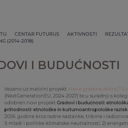
KTU
CENTAR FUTURUS
AKTIVNOSTI
REZULTA
G (2014-2018)
DOVI I BUDUĆNOSTI
Vezano uz matični projekt
Kakve gradove želimo? Suvr
(NextGenerationEU, 2024-2027) te u suradnji s koleg
odobren novi projekt
Gradovi i budućnosti: etnološka
prihodnosti: etnološke in kulturnoantropološke razis
2026. godine kroz radne sastanke, tribine i radionic
1) mladi i politike klimatske neutralnosti; 2) energets