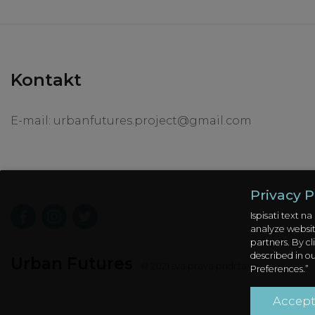
Kontakt
E-mail:
urbanfutures.project@gmail.com
Privacy P
Ispisati text 
analyze website
partners. By cl
described in o
Urban Futures
© 2021 sva prava pridržana
Preferences.”
Accep