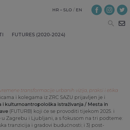
HR – SLO
/
EN
TI
FUTURES (2020-2024)
emene transformacije urbanih vizija, praksi i etika
icama i kolegama iz ZRC SAZU prijavljen je i
 i kulturnoantropološka istraživanja / Mesta in
kave
(FUTURB) koji će se provoditi tijekom 2025. i
e u Zagrebu i Ljubljani, a s fokusom na tri podteme:
ka tranzicija i gradovi budućnosti; i 3) post-