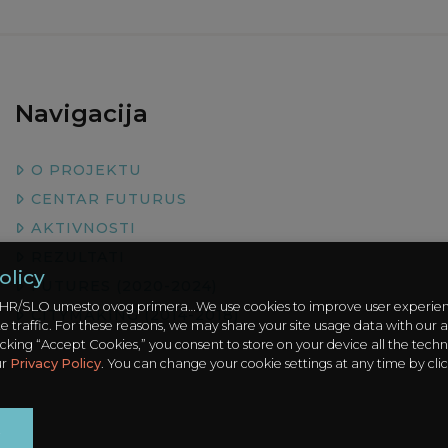
Navigacija
O PROJEKTU
CENTAR FUTURUS
AKTIVNOSTI
REZULTATI
olicy
FUTURES (2020-2024)
na HR/SLO umesto ovog primera…We use cookies to improve user experie
CITYMAKING (2014-2018)
 traffic. For these reasons, we may share your site usage data with our a
icking “Accept Cookies,” you consent to store on your device all the techn
ur
Privacy Policy
. You can change your cookie settings at any time by cli
t