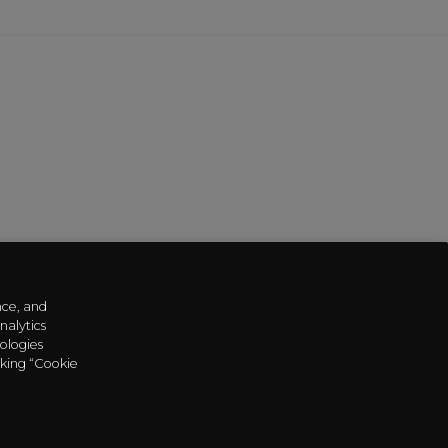
nce, and
nalytics
ologies
cking “Cookie