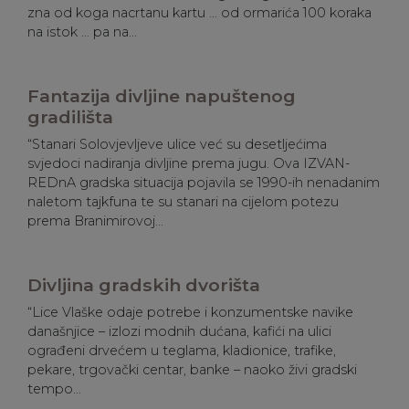
zna od koga nacrtanu kartu … od ormarića 100 koraka
na istok … pa na...
Fantazija divljine napuštenog
gradilišta
“Stanari Solovjevljeve ulice već su desetljećima
svjedoci nadiranja divljine prema jugu. Ova IZVAN-
REDnA gradska situacija pojavila se 1990-ih nenadanim
naletom tajkfuna te su stanari na cijelom potezu
prema Branimirovoj...
Divljina gradskih dvorišta
“Lice Vlaške odaje potrebe i konzumentske navike
današnjice – izlozi modnih dućana, kafići na ulici
ograđeni drvećem u teglama, kladionice, trafike,
pekare, trgovački centar, banke – naoko živi gradski
tempo...