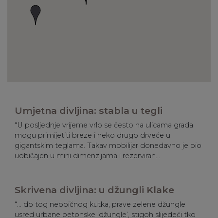
Umjetna divljina: stabla u tegli
“U posljednje vrijeme vrlo se često na ulicama grada
mogu primijetiti breze i neko drugo drveće u
gigantskim teglama. Takav mobilijar donedavno je bio
uobičajen u mini dimenzijama i rezerviran...
Skrivena divljina: u džungli Klake
“… do tog neobičnog kutka, prave zelene džungle
usred urbane betonske ‘džungle’, stigoh slijedeći tko