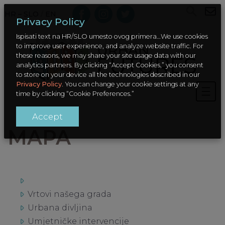
HR – SLO
/
EN
Privacy Policy
Ispisati text na HR/SLO umesto ovog primera…We use cookies
to improve user experience, and analyze website traffic. For
these reasons, we may share your site usage data with our
analytics partners. By clicking “Accept Cookies,” you consent
to store on your device all the technologies described in our
Privacy Policy
. You can change your cookie settings at any
time by clicking “Cookie Preferences.”
Accept
MAPA
Vrtovi našega grada
Urbana divljina
Umjetničke intervencije