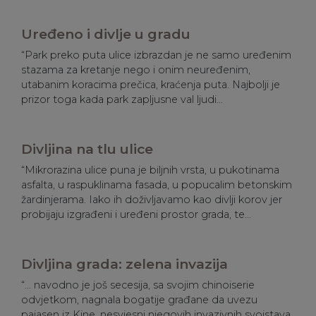
Uređeno i divlje u gradu
“Park preko puta ulice izbrazdan je ne samo uređenim
stazama za kretanje nego i onim neuređenim,
utabanim koracima prečica, kraćenja puta. Najbolji je
prizor toga kada park zapljusne val ljudi...
Divljina na tlu ulice
“Mikrorazina ulice puna je biljnih vrsta, u pukotinama
asfalta, u raspuklinama fasada, u popucalim betonskim
žardinjerama. Iako ih doživljavamo kao divlji korov jer
probijaju izgrađeni i uređeni prostor grada, te...
Divljina grada: zelena invazija
“… navodno je još secesija, sa svojim chinoiserie
odvjetkom, nagnala bogatije građane da uvezu
pajasen iz Kine, nesvjesni njegovih invazivnih svojstava